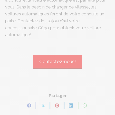
à conduire, la voiture automatique est parfaite pour
vous. Sans le besoin de changer de vitesse, les
voitures automatiques feront de votre conduite un
plaisir. Contactez dès aujourd’hui votre
concessionnaire Gégo pour obtenir votre voiture
automatique!
Contactez-nous!
Partager
Share
Share
Share
Share
Share