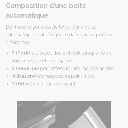
Composition d’une boite
automatique
De manière générale, le levier d’une boite
automatique peut être placé dans quatre positions
différentes :
P (Park)
est la position à choisir lorsque votre
voiture est arrêtée et garée
R (Reverse)
pour effectuer une marche arrière
N (Neutre)
correspond au point mort
D (Drive)
est la marche avant.