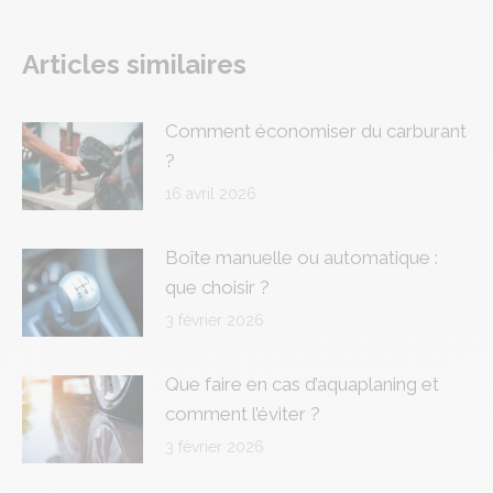
on
on
on
on
on
Facebook
X
Pinterest
LinkedIn
WhatsApp
Articles similaires
Comment économiser du carburant
?
16 avril 2026
Boîte manuelle ou automatique :
que choisir ?
3 février 2026
Que faire en cas d’aquaplaning et
comment l’éviter ?
3 février 2026