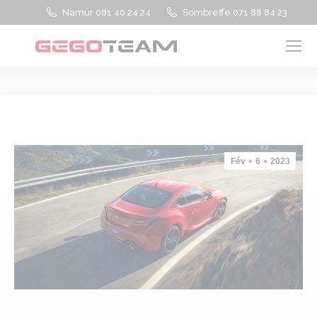
Namur 081 40 24 24
Sombreffe 071 88 84 23
Vous êtes ici :
Fév
6
2023