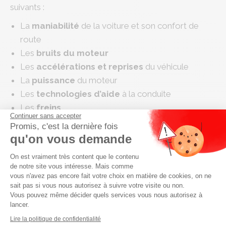
suivants :
La
maniabilité
de la voiture et son confort de
route
Les
bruits du moteur
Les
accélérations et reprises
du véhicule
La
puissance
du moteur
Les
technologies d’aide
à la conduite
Les
freins
Continuer sans accepter
La
consommation
de l’auto
Promis, c'est la dernière fois
qu'on vous demande
Plateforme de Gestion du Consenteme
Avant l’achat, demandez
On est vraiment très content que le contenu
de notre site vous intéresse. Mais comme
votre essai gratuit en
vous n'avez pas encore fait votre choix en matière de cookies, on ne
sait pas si vous nous autorisez à suivre votre visite ou non.
Vous pouvez même décider quels services vous nous autorisez à
concession
lancer.
Axeptio consent
Lire la politique de confidentialité
Vous souhaitez faire un essai dans l’une de
nos