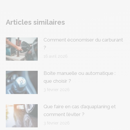
on
on
on
on
on
Facebook
X
Pinterest
LinkedIn
WhatsApp
Articles similaires
Comment économiser du carburant
?
16 avril 2026
Boîte manuelle ou automatique :
que choisir ?
3 février 2026
Que faire en cas d’aquaplaning et
comment l’éviter ?
3 février 2026