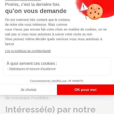
expertise certaine. Le gestionnaire de fleet doit donc
Promis, c'est la dernière fois
qu'on vous demande
trouver des solutions lui permettant d’optimiser tout
cet aspect.
Plateforme de Gestion du Consenteme
On est vraiment très content que le contenu
de notre site vous intéresse. Mais comme
Qu’il s’agisse d’entretiens périodiques et ou d’actes de
vous n'avez pas encore fait votre choix en matière de cookies, on ne
maintenance ponctuels, il est vital de prendre grand
sait pas si vous nous autorisez à suivre votre visite ou non.
Vous pouvez même décider quels services vous nous autorisez à
soin de leur planification. Des
voitures bien
lancer.
Axeptio consent
entretenues
permettent d’assurer une
meilleure
Lire la politique de confidentialité
longévité
à l’ensemble du parc et d’éviter tout
problème de sécurité pour vos collaborateurs.
À quoi servent ces cookies :
Statistiques et mesure d'audience
Qui plus est, en agissant de la sorte, vous vous offrez
l’assurance d’une
valeur résiduelle élevée
. La
Consentements certifiés par
revente ou la reprise de chaque véhicule vous
Je choisis
OK pour moi
permettra donc d’anticiper plus efficacement l’achat
de nouveaux modèles.
Intéressé(e) par notre