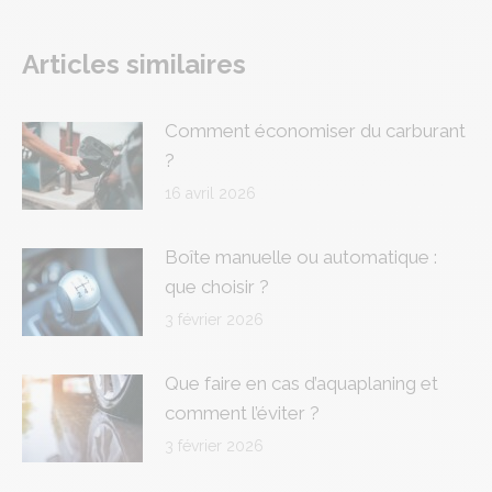
on
on
on
on
on
Facebook
X
Pinterest
LinkedIn
WhatsApp
Articles similaires
Comment économiser du carburant
?
16 avril 2026
Boîte manuelle ou automatique :
que choisir ?
3 février 2026
Que faire en cas d’aquaplaning et
comment l’éviter ?
3 février 2026