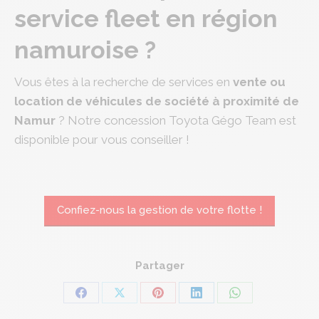
service fleet en région
namuroise ?
Vous êtes à la recherche de services en
vente ou
location de véhicules de société à proximité de
Namur
? Notre concession Toyota Gégo Team est
disponible pour vous conseiller !
Confiez-nous la gestion de votre flotte !
Partager
Share
Share
Share
Share
Share