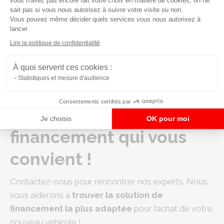
vous n'avez pas encore fait votre choix en matière de cookies, on ne
sait pas si vous nous autorisez à suivre votre visite ou non.
la fin de la période de location, vous pouvez
Vous pouvez même décider quels services vous nous autorisez à
l’acheter selon un montant prédéfini (le fameux
lancer.
Axeptio consent
ballon). Le crédit ballon de Toyota vous permet de
Lire la politique de confidentialité
différer jusqu’à 40% du montant total à la fin du
contrat. Les mensualités sont allégées et le
À quoi servent ces cookies :
montant du dernier paiement est quant à lui
Statistiques et mesure d'audience
majoré de la différence.
Consentements certifiés par
Trouvons le
Je choisis
OK pour moi
financement qui vous
convient !
Contactez-nous pour rencontrer nos experts. Nous
vous aiderons à
trouver la solution de
financement la plus adaptée
pour l’achat de votre
nouveau véhicule !