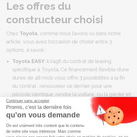
Les offres du
constructeur choisi
Chez
Toyota
, comme nous l’avons vu dans notre
article, vous avez l’occasion de choisir entre 3
options, à savoir :
Toyota EASY
: il s’agit du contrat de leasing
spécifique à Toyota. Ce financement flexible d’une
durée de 48 mois vous offre 3 possibilités à la fin
du contrat : renouveler ce dernier pour une
période identique, rendre la voiture, ou la garder et
Continuer sans accepter
payer le reste de sa valeur.
Promis, c'est la dernière fois
Toyota CLASSIC
: il s’agit d’un prêt classique, la
qu'on vous demande
formule vous offrant le plus de souplesse.
Plateforme de Gestion du Consenteme
On est vraiment très content que le contenu
Toyota FLEX
: cette dernière solution consiste en
de notre site vous intéresse. Mais comme
un crédit dit « ballon ». Vous louez une voiture et à