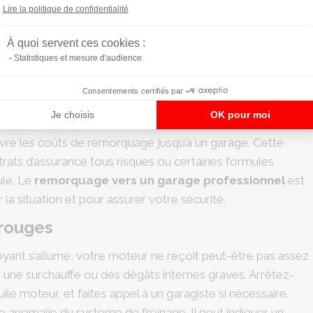
Axeptio consent
un témoin rouge ?
Lire la politique de confidentialité
re sécurité et de celle des autres usagers de la route !
À quoi servent ces cookies :
aire i
nspecter votre véhicule
dès que possible. Ne
Statistiques et mesure d'audience
r avec un témoin rouge allumé, même sur une courte
Consentements certifiés par
Je choisis
OK pour moi
ement votre
assistance routière
. Vous pourriez
vre les coûts de remorquage jusqu’à un garage. Cette
trats d’assurance tous risques ou certaines formules
ule. Le
remorquage vers un garage professionnel
est
la situation et pour assurer votre sécurité.
rouges
voyant s’allume, votre moteur ne reçoit peut-être pas assez
 une surchauffe ou des dégâts internes graves. Arrêtez-
le moteur, et faites appel à un garagiste si nécessaire.
ne anomalie du système de freinage. Il peut indiquer un