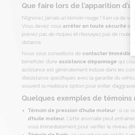
Que faire lors de l’apparition d’
N’ignorez jamais un témoin rouge ! Il en va de vot
Vous devez vous
arrêter en toute sécurité
et f
prenez pas de risques et n’essayez pas de roule
distance.
Nous vous conseillons de
contacter immédiat
bénéficier d’une
assistance dépannage
qui cou
assistance est généralement incluse dans les con
d’assistance spécifiques avec la garantie du véhic
souvent la meilleure option pour éviter d’aggraver 
Quelques exemples de témoins 
Témoin de pression d’huile moteur
: si ce 
d’huile moteur.
Cette anomalie
peut entraîner
vous immédiatement pour vérifier le niveau d’hui
Témoin de frein
: ce voyant rouge est lié à u