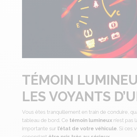
TÉMOIN LUMINEUX
LES VOYANTS D’
Vous êtes tranquillement en train de conduire, qu
tableau de bord. Ce
témoin lumineux
n’est pas 
importante sur
l’état de votre véhicule
. Si ces
cependant
être pris très au sérieux
.