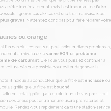
us arrêter immédiatement, mais il est important de
faire
ossible. Ignorer ces alertes est une très mauvaise idée :
 plus graves
. N’attendez donc pas pour faire réparer votr
jaunes ou orange
st l’un des plus courants et peut indiquer divers problèmes,
onnement au niveau de la
vanne EGR
, un
problème
tème de carburant
. Bien que vous puissiez continuer à
otre voiture dès que possible pour éviter d’aggraver la
lignote, il indique au conducteur que le filtre est
encrassé
ou
e, cela signifie que le filtre est
bouché
.
t s’allume, cela signifie qu’un ou plusieurs de vos pneus ont
sion des pneus peut entraîner une usure prématurée et
l mouillé. Rendez-vous rapidement dans une station-service