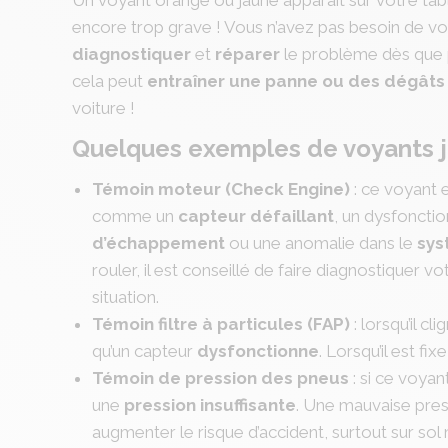
encore trop grave ! Vous n’avez pas besoin de vo
diagnostiquer
et
réparer
le problème dès que p
cela peut
entraîner une panne ou des dégâts
voiture !
Quelques exemples de voyants 
Témoin moteur (Check Engine)
: ce voyant e
comme un
capteur défaillant
, un dysfoncti
d’échappement
ou une anomalie dans le
sys
rouler, il est conseillé de faire diagnostiquer v
situation.
Témoin filtre à particules (FAP)
: lorsqu’il c
qu’un capteur
dysfonctionne
. Lorsqu’il est fix
Témoin de pression des pneus
: si ce voyan
une
pression insuffisante
. Une mauvaise pres
augmenter le risque d’accident, surtout sur so