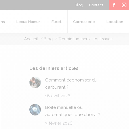
Blog
Contact
Carrosserie
Location
Faceb
In
page
p
ons
Lexus Namur
Fleet
Carrosserie
Location
opens
o
Vous êtes ici :
Accueil
Blog
Témoin lumineux : tout savoir…
in
in
new
n
windo
w
Les derniers articles
Comment économiser du
carburant ?
16 avril 2026
Boîte manuelle ou
automatique : que choisir ?
3 février 2026