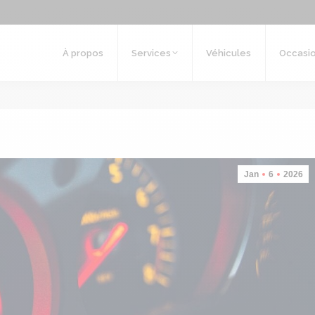
Véhicules
Occasions
Lexus Namur
Fleet
À propos
Services
Véhicules
Occasi
Jan
6
2026