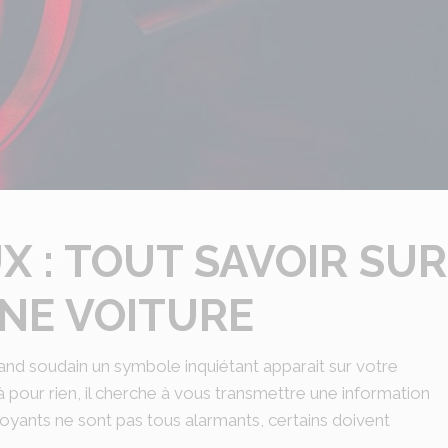
 : TOUT SAVOIR SUR
UNE VOITURE
and soudain un symbole inquiétant apparait sur votre
là pour rien, il cherche à vous transmettre une information
 voyants ne sont pas tous alarmants, certains doivent