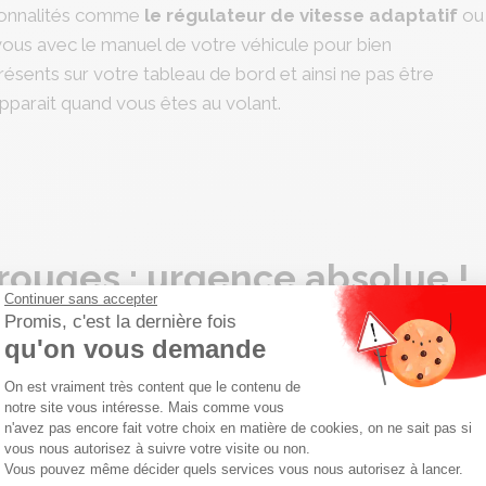
tionnalités comme
le régulateur de vitesse adaptatif
ou
-vous avec le manuel de votre véhicule pour bien
résents sur votre tableau de bord et ainsi ne pas être
apparait quand vous êtes au volant.
rouges : urgence absolue !
Continuer sans accepter
Promis, c'est la dernière fois
 le tableau de bord ?
qu'on vous demande
rveiller. Lorsque l’un d’eux s’allume sur le tableau de bord, il
Plateforme de Gestion du Consentemen
On est vraiment très content que le contenu de
cessite une
intervention immédiate
. Ignorer un témoin
notre site vous intéresse. Mais comme vous
n'avez pas encore fait votre choix en matière de cookies, on ne sait pas si
véhicule
de manière irréversible, mais aussi
mettre en
vous nous autorisez à suivre votre visite ou non.
te.
Vous pouvez même décider quels services vous nous autorisez à lancer.