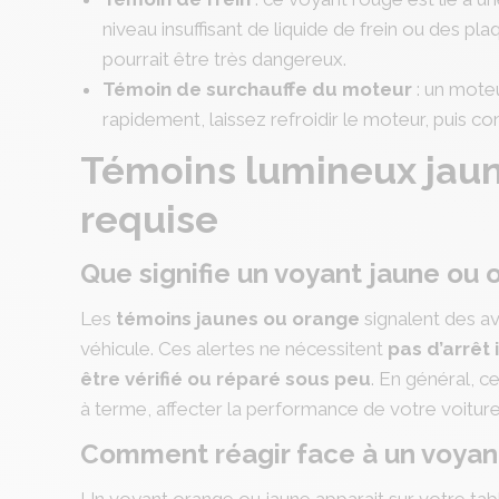
niveau insuffisant de liquide de frein ou des pl
pourrait être très dangereux.
Témoin de surchauffe du moteur
: un moteu
rapidement, laissez refroidir le moteur, puis co
Témoins lumineux jaun
requise
Que signifie un voyant jaune ou 
Les
témoins jaunes ou orange
signalent des a
véhicule. Ces alertes ne nécessitent
pas d’arrêt
être vérifié ou réparé sous peu
. En général, 
à terme, affecter la performance de votre voiture
Comment réagir face à un voyan
Un voyant orange ou jaune apparait sur votre tab