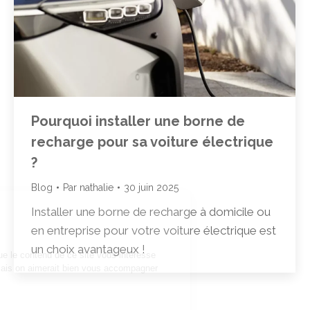
Pourquoi installer une borne de
recharge pour sa voiture électrique
?
ontinuer sans accepter
Blog
Par
nathalie
30 juin 2025
alut c'est nous...
Installer une borne de recharge à domicile ou
les Cookies !
en entreprise pour votre voiture électrique est
n a attendu d'être sûrs que le contenu de
un choix avantageux !
e site vous intéresse avant de vous
éranger, mais on aimerait bien vous accompagner pendant votre
site...
'est OK pour vous ?