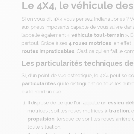
Le 4X4, le véhicule des
Si on vous dit 4X4 vous pensez Indiana Jones ? V
aux pneus imposants capable de vous suivre dans t
l’appelle également «
véhicule tout-terrain
». É
partout. Grâce à ses
4 roues motrices
, en effet
routes impraticables
. C’est ce qui en fait le c
Les particularités techniques de
Si, d’un point de vue esthétique, le 4X4 peut se 
particularités
qui le distinguent de tous les autr
qui le rend unique :
Il dispose de ce que l’on appelle un
essieu dé
motrices : soit les roues motrices
à traction
, 
propulsion
, lorsque ce sont les roues arrière q
toute situation.