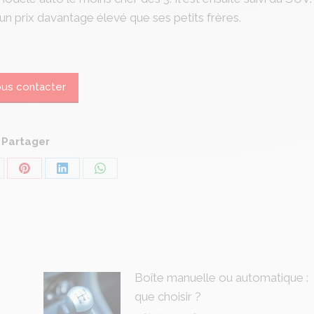
un prix davantage élevé que ses petits frères.
us contacter
Partager
are
Share
Share
Share
on
on
on
Pinterest
LinkedIn
WhatsApp
Boîte manuelle ou automatique :
que choisir ?