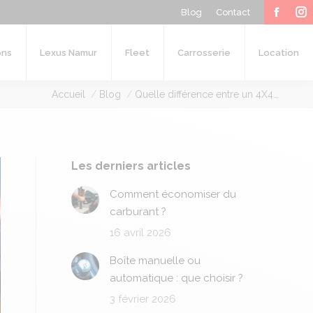
Blog
Contact
Carrosserie
Location
Faceb
In
page
p
ons
Lexus Namur
Fleet
Carrosserie
Location
opens
o
Vous êtes ici :
Accueil
Blog
Quelle différence entre un 4X4…
in
in
new
n
windo
w
Les derniers articles
Comment économiser du
carburant ?
16 avril 2026
Boîte manuelle ou
automatique : que choisir ?
3 février 2026