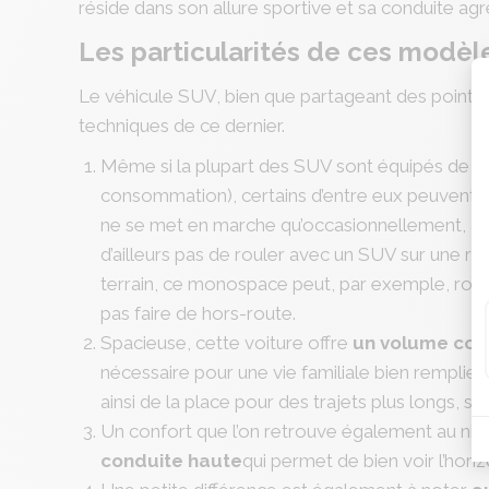
réside dans son allure sportive et sa conduite agr
Les particularités de ces modèl
Le véhicule SUV, bien que partageant des points
techniques de ce dernier.
Même si la plupart des SUV sont équipés de
2
consommation), certains d’entre eux peuvent
ne se met en marche qu’occasionnellement, au 
d’ailleurs pas de rouler avec un SUV sur une r
terrain, ce monospace peut, par exemple, roul
pas faire de hors-route.
Spacieuse, cette voiture offre
un volume con
nécessaire pour une vie familiale bien remplie
ainsi de la place pour des trajets plus longs, s
Un confort que l’on retrouve également au ni
conduite haute
qui permet de bien voir l’horiz