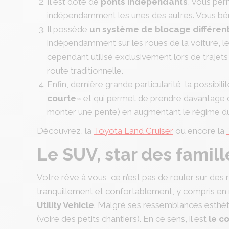
Il est doté de
ponts indépendants
, vous perm
indépendamment les unes des autres. Vous béné
Il possède
un système de blocage différent
indépendamment sur les roues de la voiture, les
cependant utilisé exclusivement lors de trajets
route traditionnelle.
Enfin, dernière grande particularité, la possibili
courte
» et qui permet de prendre davantage d
monter une pente) en augmentant le régime d
Découvrez, la
Toyota Land Cruiser
ou encore la
Le SUV, star des famill
Votre rêve à vous, ce n’est pas de rouler sur de
tranquillement et confortablement, y compris en m
Utility Vehicle
. Malgré ses ressemblances esthéti
(voire des petits chantiers). En ce sens, il est
le c