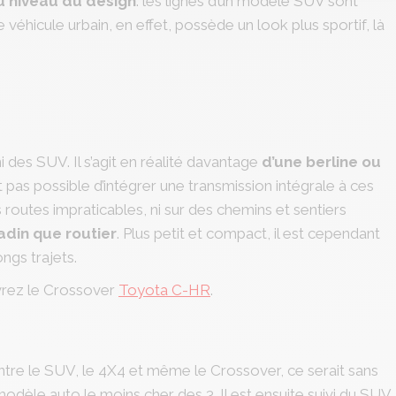
u niveau du design
: les lignes d’un modèle SUV sont
véhicule urbain, en effet, possède un look plus sportif, là
 des SUV. Il s’agit en réalité davantage
d’une berline ou
 pas possible d’intégrer une transmission intégrale à ces
 routes impraticables, ni sur des chemins et sentiers
tadin que routier
. Plus petit et compact, il est cependant
ngs trajets.
vrez le Crossover
Toyota C-HR
.
entre le SUV, le 4X4 et même le Crossover, ce serait sans
 modèle auto le moins cher des 3. Il est ensuite suivi du SUV.