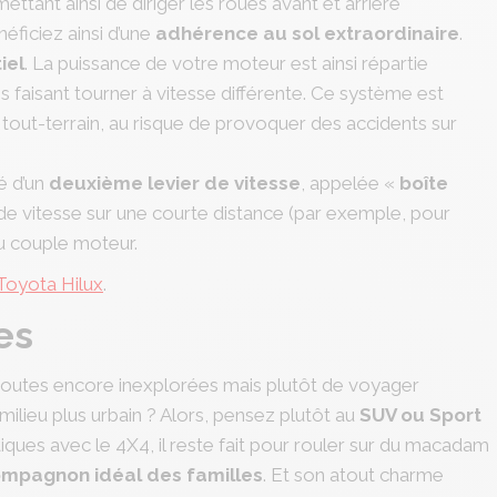
ettant ainsi de diriger les roues avant et arrière
ficiez ainsi d’une
adhérence au sol extraordinaire
.
iel
. La puissance de votre moteur est ainsi répartie
 faisant tourner à vitesse différente. Ce système est
 tout-terrain, au risque de provoquer des accidents sur
té d’un
deuxième levier de vitesse
, appelée «
boîte
e vitesse sur une courte distance (par exemple, pour
u couple moteur.
Toyota Hilux
.
es
s routes encore inexplorées mais plutôt de voyager
ilieu plus urbain ? Alors, pensez plutôt au
SUV ou Sport
ques avec le 4X4, il reste fait pour rouler sur du macadam
ompagnon idéal des familles
. Et son atout charme