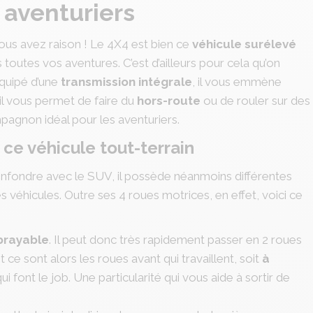
 aventuriers
ous avez raison ! Le 4X4 est bien ce
véhicule surélevé
outes vos aventures. C’est d’ailleurs pour cela qu’on
quipé d’une
transmission intégrale
, il vous emmène
, il vous permet de faire du
hors-route
ou de rouler sur des
ompagnon idéal pour les aventuriers.
 ce véhicule tout-terrain
confondre avec le SUV, il possède néanmoins différentes
es véhicules. Outre ses 4 roues motrices, en effet, voici ce
brayable
. Il peut donc très rapidement passer en 2 roues
et ce sont alors les roues avant qui travaillent, soit
à
ui font le job. Une particularité qui vous aide à sortir de