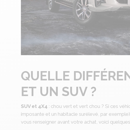
QUELLE DIFFÉRE
ET UN SUV ?
SUV et 4X4
: chou vert et vert chou ? Si ces véh
imposante et un habitacle surélevé, par exemple
vous renseigner avant votre achat, voici quelques 