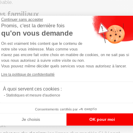
éable.
es familiaux
Continuer sans accepter
Promis, c'est la dernière fois
 communs avec le 4X4, possède pas ou peu des attributs
qu'on vous demande
Plateforme de Gestion du Consentemen
On est vraiment très content que le contenu de
 roues motrices
(notamment pour des questions de
notre site vous intéresse. Mais comme vous
 posséder une
transmission intégrale
. Néanmoins, celle-ci
n'avez pas encore fait votre choix en matière de cookies, on ne sait pas si
contraire des 4X4 qui l’utilisent constamment. N’essayez
vous nous autorisez à suivre votre visite ou non.
Vous pouvez même décider quels services vous nous autorisez à lancer.
oute impraticable. Davantage «
tout-chemin
» que tout-
Axeptio consent
Lire la politique de confidentialité
er sur
des sentiers ou des chemins carrossables
mais
À quoi servent ces cookies :
fortable
, permettant de charger tout le matériel
Statistiques et mesure d'audience
 (par exemple, pour partir en vacances). Les passagers ont
ans perte de confort.
Consentements certifiés par
veau de la conduite, notamment grâce à sa
position de
Je choisis
OK pour moi
on.