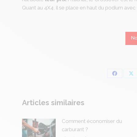
Quant au 4X4, il se place en haut du podium avec 
No
Share
Sh
on
on
Facebook
X
Articles similaires
Comment économiser du
carburant ?