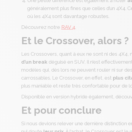
Une petite différence est également à noter
a
généralement plus fines que celles d’un 4X4. Ce 
où les 4X4 sont davantage robustes.
Découvrez notre
RAV 4
.
Et le Crossover, alors ?
Les Crossovers, quant à eux ne sont ni des 4X4, ni
d’un break
déguisé en SUV. Il n’est effectivement
modèles qui, dès lors ne peuvent rouler ni sur des
carrossables. Le Crossover, en effet, est
plus ci
plus maniable et reste très confortable pour de lo
Disponible en version hybride également, décou
Et pour conclure
Si nous devions relever une dernière distinction 
nul doute
leur prix
. À l’achat, le Crossover est le