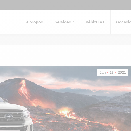
Véhicules
Occasions
Lexus Namur
Fleet
À propos
Services
Véhicules
Occasi
Jan
13
2021