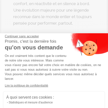
confort, en réactivité et en silence à bord.
Une évolution majeure pour une légende
reconnue dans le monde entier et toujours
pensée pour performer, partout.
Continuer sans accepter
Promis, c'est la dernière fois
qu'on vous demande
Plateforme de Gestion du Consenteme
On est vraiment très content que le contenu
de notre site vous intéresse. Mais comme
vous n'avez pas encore fait votre choix en matière de cookies, on ne
sait pas si vous nous autorisez à suivre votre visite ou non.
Vous pouvez même décider quels services vous nous autorisez à
lancer.
Axeptio consent
Lire la politique de confidentialité
À quoi servent ces cookies :
Statistiques et mesure d'audience